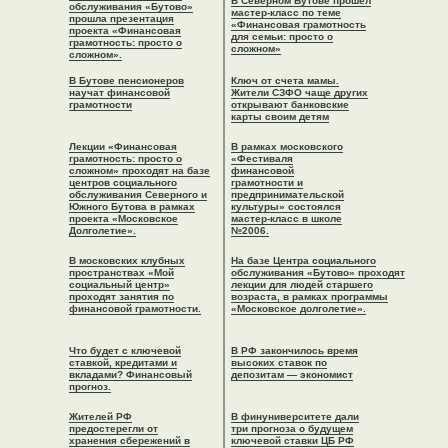
В Северном Бутове прошел
обслуживания «Бутово»
мастер-класс по теме
прошла презентация
«Финансовая грамотность
проекта «Финансовая
для семьи: просто о
грамотность: просто о
сложном»
сложном».
В Бутове пенсионеров
Ключ от счета мамы.
научат финансовой
Жители СЗФО чаще других
Новости
грамотности
открывают банковские
карты своим детям
О проекте
Лекции «Финансовая
В рамках московского
Калькуляторы
грамотность: просто о
«Фестиваля
сложном» проходят на базе
финансовой
Всё о финансах
центров социального
грамотности и
обслуживания Северного и
предпринимательской
Отзывы
Южного Бутова в рамках
культуры» состоялся
проекта «Московское
мастер-класс в школе
Команда
Долголетие».
№2006.
СМИ о нас
В московских клубных
На базе Центра социального
пространствах «Мой
обслуживания «Бутово» проходят
социальный центр»
лекции для людей старшего
проходят занятия по
возраста, в рамках программы
финансовой грамотности.
«Московское долголетие».
Что будет с ключевой
В РФ закончилось время
ставкой, кредитами и
высоких ставок по
вкладами? Финансовый
депозитам — экономист
прогноз.
Жителей РФ
В финуниверситете дали
предостерегли от
три прогноза о будущем
хранения сбережений в
ключевой ставки ЦБ РФ