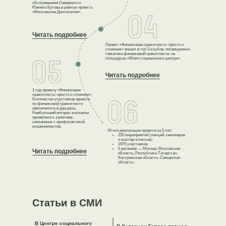
обслуживания Северного и
Южного Бутова в рамках проекта
«Московское Долголетие».
Читать подробнее
Проект «Финансовая грамотность: просто о
сложном» вошел в топ 3 клубов, посвященных
тематике финансовой грамотности, на
площадках «Моего социального центра».
Читать подробнее
1 год проекту «Финансовая
грамотность: просто о сложном».
Количество участников проекта
по финансовой грамотности
увеличилось в два раза.
Наибольший интерес москвичи
проявляли к занятиям,
связанным с профилактикой
мошенничества.
Итоги реализации проекта за 5 лет:
220 мероприятий (лекций, семинаров
и мастер-классов);
1975 участников;
5 регионов — Москва, Московская
Читать подробнее
область, Республика Татарстан,
Костромская область, Самарская
область.
Статьи в СМИ
В Центре социального