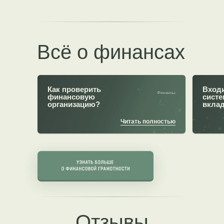
Всё о финансах
Как проверить
Входи
Финансы
финансовую
систе
организацию?
вкла
Читать полностью
Отзывы